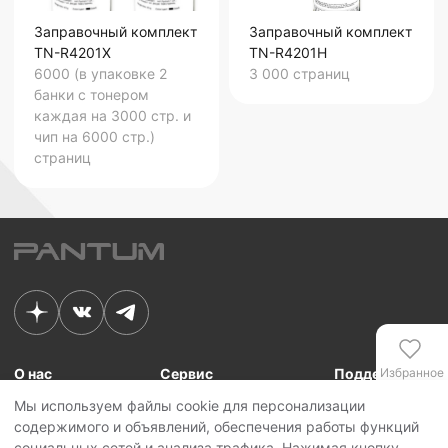
Заправочный комплект
Заправочный комплект
TN-R4201X
TN-R4201H
6000 (в упаковке 2
3 000
страниц
банки с тонером
каждая на 3000 стр. и
чип на 6000 стр.)
страниц
О нас
Сервис
Поддержка
Избранное
Мы используем файлы cookie для персонализации
Связь с Pantum
Сервисные центры
Для сотрудников
содержимого и объявлений, обеспечения работы функций
Новости
Сервисная политика
Для партнеров
Сравнение
социальных сетей и анализа трафика. Нажимая кнопку