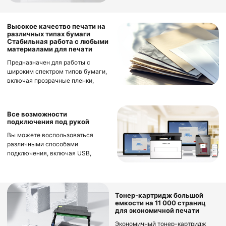
двусторонняя печать экономит
бумагу и сокращает расходы, что
делает эти принтеры идеальными
Высокое качество печати на
различных типах бумаги
для интенсивной офисной работы.
Стабильная работа с любыми
материалами для печати
Предназначен для работы с
широким спектром типов бумаги,
включая прозрачные пленки,
этикетки, бумагу плохого
качества и даже бумагу
плотностью 60 г/㎡. Это
Все возможности
гарантирует, что как плотные, так
подключения под рукой
и тонкие носители будут
Вы можете воспользоваться
беспрепятственно проходить
различными способами
через принтер, обеспечивая
подключения, включая USB,
стабильную и
Ethernet и Wi-Fi, для безопасного
высококачественную печать.
решения любых задач печати.
Упростите процесс настройки Wi-
Fi с помощью Bluetooth, который
Тонер-картридж большой
позволяет быстро
емкости на 11 000 страниц
идентифицировать принтер и
для экономичной печати
подключить его к вашей сети Wi-
Экономичный тонер-картридж
Fi. Наслаждайтесь быстрой и