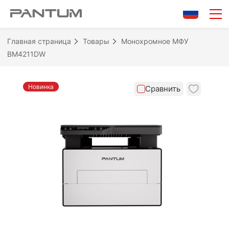
0/10
Очистить
Сравнить
Главная страница
Товары
Монохромное МФУ
BM4211DW
Новинка
Сравнить