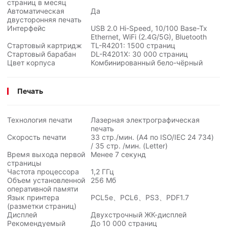
страниц в месяц
Автоматическая
Да
двусторонняя печать
Интерфейс
USB 2.0 Hi-Speed, 10/100 Base-Tx
Ethernet, WiFi (2.4G/5G), Bluetooth
Стартовый картридж
TL-R4201: 1500 страниц
Стартовый барабан
DL-R4201X:
30 000
страниц
Цвет корпуса
Комбинированный бело-чёрный
Печать
Технология печати
Лазерная электрографическая
печать
Скорость печати
33 стр./мин. (A4 по ISO/IEC
24 734
)
/ 35 стр. /мин. (Letter)
Время выхода первой
Менее 7 секунд
страницы
Частота процессора
1,2 ГГц
Объем установленной
256 Мб
оперативной памяти
Язык принтера
PCL5e、PCL6、PS3、PDF1.7
(разметки страниц)
Дисплей
Двухстрочный ЖК-дисплей
Рекомендуемый
До
10 000
страниц