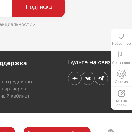
енциальности>
Избранное
Будьте на связи
ддержка
Сравнение
 сотрудников
Сервис
 партнеров
ный кабинет
Мы на
связи
ны
ование файлов cookie