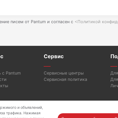
ение писем от Pantum и согласен с
<Политикой конфид
ас
Сервис
По
 с Pantum
Сервисные центры
Для
сти
Сервисная политика
Для
акты
Лич
ержимого и объявлений,
opyright © 2026 Pantum International Limited. Все права защище
иза трафика. Нажимая
иальности
Политика обработки персональных данных
Использ