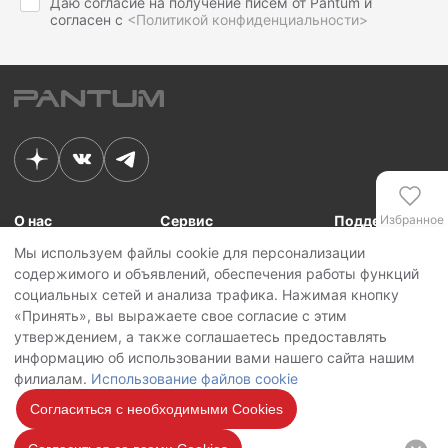
Даю согласие на получение писем от Pantum и
согласен с
<Политикой конфиденциальности>
О нас
Сервис
Поддержка
Избранное
Мы используем файлы cookie для персонализации
Связь с Pantum
Сервисные центры
Для сотрудников
содержимого и объявлений, обеспечения работы функций
Новости
Сервисная политика
Для партнеров
Сравнение
социальных сетей и анализа трафика. Нажимая кнопку
Контакты
Личный кабинет
«Принять», вы выражаете свое согласие с этим
утверждением, а также соглашаетесь предоставлять
Сервис
Copyright © 2026 Pantum International Limited. Все права защищены
информацию об использовании вами нашего сайта нашим
Политика конфиденциальности
филиалам.
Использование файлов cookie
Политика обработки персональных данных
Использование файлов cookie
Согласиться с необходимыми Cookies
Мы на
связи