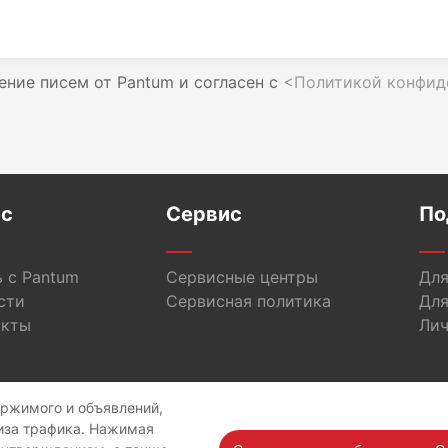
ение писем от Pantum и согласен с
<Политикой конфид
ас
Сервис
По
 с Pantum
Сервисные центры
Для
сти
Сервисная политика
Для
акты
Лич
ержимого и объявлений,
opyright © 2026 Pantum International Limited. Все права защище
иза трафика. Нажимая
иальности
Политика обработки персональных данных
Использ