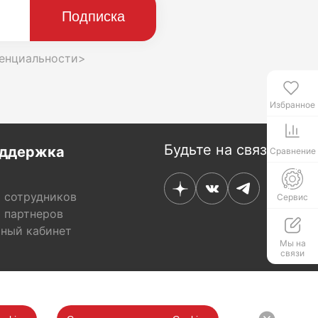
енциальности>
Избранное
Будьте на связи
ддержка
Сравнение
 сотрудников
Сервис
 партнеров
ный кабинет
Мы на
связи
ны
ование файлов cookie