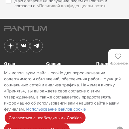
Даю согласие на получение писем от Pantum и
согласен с
<Политикой конфиденциальности>
О нас
Сервис
Поддержка
Избранное
Мы используем файлы cookie для персонализации
Связь с Pantum
Сервисные центры
Для сотрудников
содержимого и объявлений, обеспечения работы функций
Новости
Сервисная политика
Для партнеров
Сравнение
социальных сетей и анализа трафика. Нажимая кнопку
Контакты
Личный кабинет
«Принять», вы выражаете свое согласие с этим
утверждением, а также соглашаетесь предоставлять
Сервис
Copyright © 2026 Pantum International Limited. Все права защищены
информацию об использовании вами нашего сайта нашим
Политика конфиденциальности
филиалам.
Использование файлов cookie
Политика обработки персональных данных
Использование файлов cookie
Согласиться с необходимыми Cookies
Мы на
связи