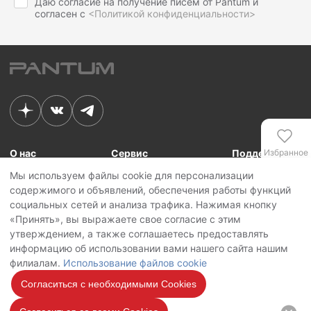
Даю согласие на получение писем от Pantum и
согласен с
<Политикой конфиденциальности>
О нас
Сервис
Поддержка
Избранное
Мы используем файлы cookie для персонализации
Связь с Pantum
Сервисные центры
Для сотрудников
содержимого и объявлений, обеспечения работы функций
Новости
Сервисная политика
Для партнеров
Сравнение
социальных сетей и анализа трафика. Нажимая кнопку
Контакты
Личный кабинет
«Принять», вы выражаете свое согласие с этим
утверждением, а также соглашаетесь предоставлять
Сервис
Copyright © 2026 Pantum International Limited. Все права защищены
информацию об использовании вами нашего сайта нашим
Политика конфиденциальности
филиалам.
Использование файлов cookie
Политика обработки персональных данных
Использование файлов cookie
Согласиться с необходимыми Cookies
Мы на
связи