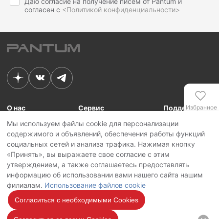
Даю согласие на получение писем от Pantum и
согласен с
<Политикой конфиденциальности>
О нас
Сервис
Поддержка
Избранное
Мы используем файлы cookie для персонализации
Связь с Pantum
Сервисные центры
Для сотрудников
содержимого и объявлений, обеспечения работы функций
Новости
Сервисная политика
Для партнеров
Сравнение
социальных сетей и анализа трафика. Нажимая кнопку
Контакты
Личный кабинет
«Принять», вы выражаете свое согласие с этим
утверждением, а также соглашаетесь предоставлять
Сервис
Copyright © 2026 Pantum International Limited. Все права защищены
информацию об использовании вами нашего сайта нашим
Политика конфиденциальности
филиалам.
Использование файлов cookie
Политика обработки персональных данных
Использование файлов cookie
Согласиться с необходимыми Cookies
Мы на
связи