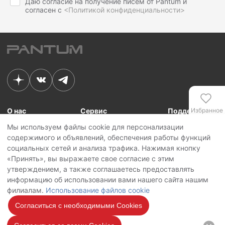
Даю согласие на получение писем от Pantum и
согласен с
<Политикой конфиденциальности>
О нас
Сервис
Поддержка
Избранное
Мы используем файлы cookie для персонализации
Связь с Pantum
Сервисные центры
Для сотрудников
содержимого и объявлений, обеспечения работы функций
Новости
Сервисная политика
Для партнеров
Сравнение
социальных сетей и анализа трафика. Нажимая кнопку
Контакты
Личный кабинет
«Принять», вы выражаете свое согласие с этим
утверждением, а также соглашаетесь предоставлять
Сервис
Copyright © 2026 Pantum International Limited. Все права защищены
информацию об использовании вами нашего сайта нашим
Политика конфиденциальности
филиалам.
Использование файлов cookie
Политика обработки персональных данных
Использование файлов cookie
Согласиться с необходимыми Cookies
Мы на
связи