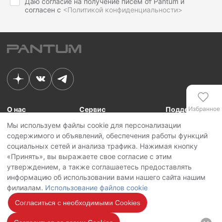
Даю согласие на получение писем от Pantum и
согласен с
<Политикой конфиденциальности>
О нас
Сервис
Поддержка
Избранное
Мы используем файлы cookie для персонализации
Связь с Pantum
Сервисные центры
Для сотрудников
содержимого и объявлений, обеспечения работы функций
Новости
Сервисная политика
Для партнеров
Сравнение
социальных сетей и анализа трафика. Нажимая кнопку
Контакты
Личный кабинет
«Принять», вы выражаете свое согласие с этим
утверждением, а также соглашаетесь предоставлять
Сервис
Copyright © 2026 Pantum International Limited. Все права защищены
информацию об использовании вами нашего сайта нашим
Политика конфиденциальности
филиалам.
Использование файлов cookie
Политика обработки персональных данных
Использование файлов cookie
Согласиться с необходимыми Cookies
Мы на
связи