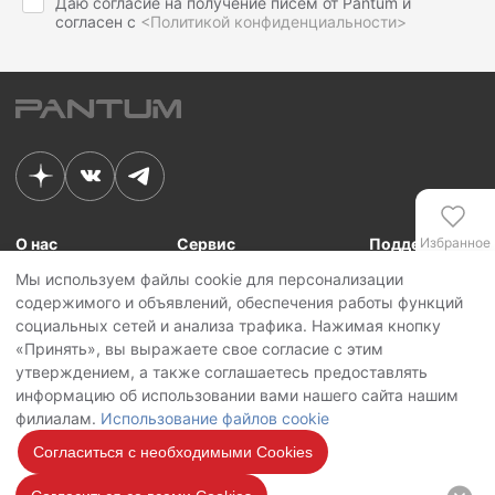
Даю согласие на получение писем от Pantum и
согласен с
<Политикой конфиденциальности>
О нас
Сервис
Поддержка
Избранное
Мы используем файлы cookie для персонализации
Связь с Pantum
Сервисные центры
Для сотрудников
содержимого и объявлений, обеспечения работы функций
Новости
Сервисная политика
Для партнеров
Сравнение
социальных сетей и анализа трафика. Нажимая кнопку
Контакты
Личный кабинет
«Принять», вы выражаете свое согласие с этим
утверждением, а также соглашаетесь предоставлять
Сервис
Copyright © 2026 Pantum International Limited. Все права защищены
информацию об использовании вами нашего сайта нашим
Политика конфиденциальности
филиалам.
Использование файлов cookie
Политика обработки персональных данных
Использование файлов cookie
Согласиться с необходимыми Cookies
Мы на
связи