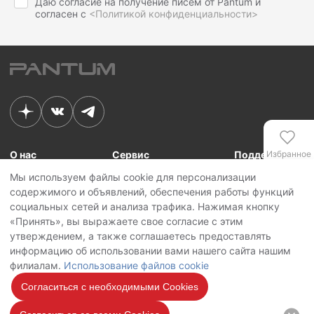
Даю согласие на получение писем от Pantum и
согласен с
<Политикой конфиденциальности>
О нас
Сервис
Поддержка
Избранное
Мы используем файлы cookie для персонализации
Связь с Pantum
Сервисные центры
Для сотрудников
содержимого и объявлений, обеспечения работы функций
Новости
Сервисная политика
Для партнеров
Сравнение
социальных сетей и анализа трафика. Нажимая кнопку
Контакты
Личный кабинет
«Принять», вы выражаете свое согласие с этим
утверждением, а также соглашаетесь предоставлять
Сервис
Copyright © 2026 Pantum International Limited. Все права защищены
информацию об использовании вами нашего сайта нашим
Политика конфиденциальности
филиалам.
Использование файлов cookie
Политика обработки персональных данных
Использование файлов cookie
Согласиться с необходимыми Cookies
Мы на
связи