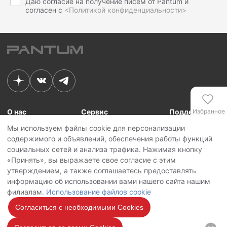
Даю согласие на получение писем от Pantum и
согласен с
<Политикой конфиденциальности>
О нас
Сервис
Поддержка
Избранное
Мы используем файлы cookie для персонализации
Связь с Pantum
Сервисные центры
Для сотрудников
содержимого и объявлений, обеспечения работы функций
Новости
Сервисная политика
Для партнеров
Сравнение
социальных сетей и анализа трафика. Нажимая кнопку
Контакты
Личный кабинет
«Принять», вы выражаете свое согласие с этим
утверждением, а также соглашаетесь предоставлять
Сервис
Copyright © 2026 Pantum International Limited. Все права защищены
информацию об использовании вами нашего сайта нашим
Политика конфиденциальности
филиалам.
Использование файлов cookie
Политика обработки персональных данных
Использование файлов cookie
Согласиться с необходимыми Cookies
Мы на
связи