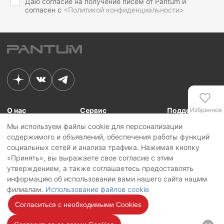
Даю согласие на получение писем от Pantum и
согласен с
<Политикой конфиденциальности>
О нас
Сервис
Поддержка
Избранное
Мы используем файлы cookie для персонализации
Связь с Pantum
Сервисные центры
Для сотрудников
содержимого и объявлений, обеспечения работы функций
Новости
Сервисная политика
Для партнеров
Сравнение
социальных сетей и анализа трафика. Нажимая кнопку
Контакты
Личный кабинет
«Принять», вы выражаете свое согласие с этим
утверждением, а также соглашаетесь предоставлять
Сервис
Copyright © 2026 Pantum International Limited. Все права защищены
информацию об использовании вами нашего сайта нашим
Политика конфиденциальности
филиалам.
Использование файлов cookie
Политика обработки персональных данных
Использование файлов cookie
Согласиться с необходимыми Cookies
Мы на
связи