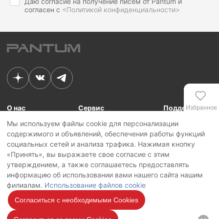
Даю согласие на получение писем от Pantum и
согласен с
<Политикой конфиденциальности>
О нас
Сервис
Поддержка
Избранное
Мы используем файлы cookie для персонализации
Связь с Pantum
Сервисные центры
Для сотрудников
содержимого и объявлений, обеспечения работы функций
Новости
Сервисная политика
Для партнеров
Сравнение
социальных сетей и анализа трафика. Нажимая кнопку
Контакты
Личный кабинет
«Принять», вы выражаете свое согласие с этим
утверждением, а также соглашаетесь предоставлять
Сервис
Copyright © 2026 Pantum International Limited. Все права защищены
информацию об использовании вами нашего сайта нашим
Политика конфиденциальности
филиалам.
Использование файлов cookie
Политика обработки персональных данных
Использование файлов cookie
Согласиться с необходимыми Cookies
Мы на
связи