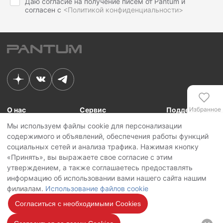
Даю согласие на получение писем от Pantum и
согласен с
<Политикой конфиденциальности>
О нас
Сервис
Поддержка
Избранное
Мы используем файлы cookie для персонализации
Связь с Pantum
Сервисные центры
Для сотрудников
содержимого и объявлений, обеспечения работы функций
Новости
Сервисная политика
Для партнеров
Сравнение
социальных сетей и анализа трафика. Нажимая кнопку
Контакты
Личный кабинет
«Принять», вы выражаете свое согласие с этим
утверждением, а также соглашаетесь предоставлять
Сервис
Copyright © 2026 Pantum International Limited. Все права защищены
информацию об использовании вами нашего сайта нашим
Политика конфиденциальности
филиалам.
Использование файлов cookie
Политика обработки персональных данных
Использование файлов cookie
Согласиться с необходимыми Cookies
Мы на
связи