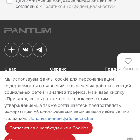
Даю согласие на получение писем от Pantum и
согласен с
<Политикой конфиденциальности>
О нас
Сервис
Поддержка
Избранное
Мы используем файлы cookie для персонализации
Связь с Pantum
Сервисные центры
Для сотрудников
содержимого и объявлений, обеспечения работы функций
Новости
Сервисная политика
Для партнеров
Сравнение
социальных сетей и анализа трафика. Нажимая кнопку
Контакты
Личный кабинет
«Принять», вы выражаете свое согласие с этим
утверждением, а также соглашаетесь предоставлять
Сервис
Copyright © 2026 Pantum International Limited. Все права защищены
информацию об использовании вами нашего сайта нашим
Политика конфиденциальности
филиалам.
Использование файлов cookie
Политика обработки персональных данных
Использование файлов cookie
Согласиться с необходимыми Cookies
Мы на
связи