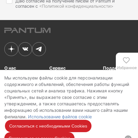
Даю согласие на получение писем от Pantum и
согласен с
<Политикой конфиденциальности>
О нас
Сервис
Поддержка
Избранное
Мы используем файлы cookie для персонализации
Связь с Pantum
Сервисные центры
Для сотрудников
содержимого и объявлений, обеспечения работы функций
Новости
Сервисная политика
Для партнеров
Сравнение
социальных сетей и анализа трафика. Нажимая кнопку
Контакты
Личный кабинет
«Принять», вы выражаете свое согласие с этим
утверждением, а также соглашаетесь предоставлять
Сервис
Copyright © 2026 Pantum International Limited. Все права защищены
информацию об использовании вами нашего сайта нашим
Политика конфиденциальности
филиалам.
Использование файлов cookie
Политика обработки персональных данных
Использование файлов cookie
Согласиться с необходимыми Cookies
Мы на
связи