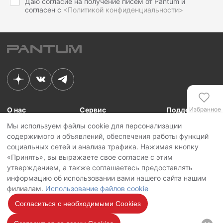
Даю согласие на получение писем от Pantum и
согласен с
<Политикой конфиденциальности>
О нас
Сервис
Поддержка
Избранное
Мы используем файлы cookie для персонализации
Связь с Pantum
Сервисные центры
Для сотрудников
содержимого и объявлений, обеспечения работы функций
Новости
Сервисная политика
Для партнеров
Сравнение
социальных сетей и анализа трафика. Нажимая кнопку
Контакты
Личный кабинет
«Принять», вы выражаете свое согласие с этим
утверждением, а также соглашаетесь предоставлять
Сервис
Copyright © 2026 Pantum International Limited. Все права защищены
информацию об использовании вами нашего сайта нашим
Политика конфиденциальности
филиалам.
Использование файлов cookie
Политика обработки персональных данных
Использование файлов cookie
Согласиться с необходимыми Cookies
Мы на
связи