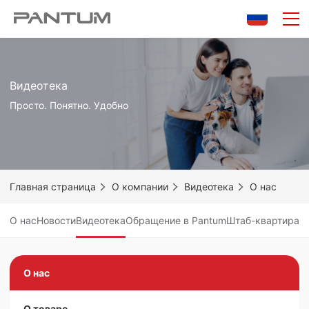
Видеотека
Просто. Понятно. Удобно
Главная страница
О компании
Видеотека
О нас
О нас
Новости
Видеотека
Обращение в Pantum
Штаб-квартира
Видеотeка компании Pantum
О нас
О товаре