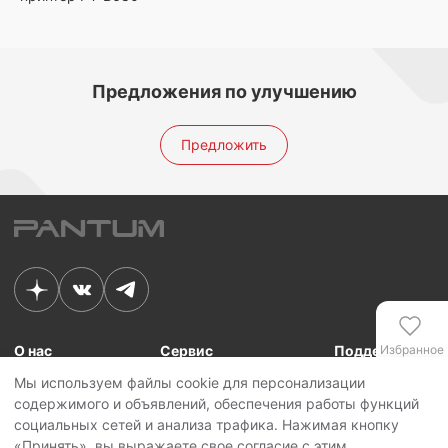
Предложения по улучшению
Предложить
О нас
Сервис
Поддержка
Избранное
Мы используем файлы cookie для персонализации
Связь с Pantum
Сервисные центры
Для сотрудников
содержимого и объявлений, обеспечения работы функций
Новости
Сервисная политика
Для партнеров
Сравнение
социальных сетей и анализа трафика. Нажимая кнопку
Контакты
Личный кабинет
«Принять», вы выражаете свое согласие с этим