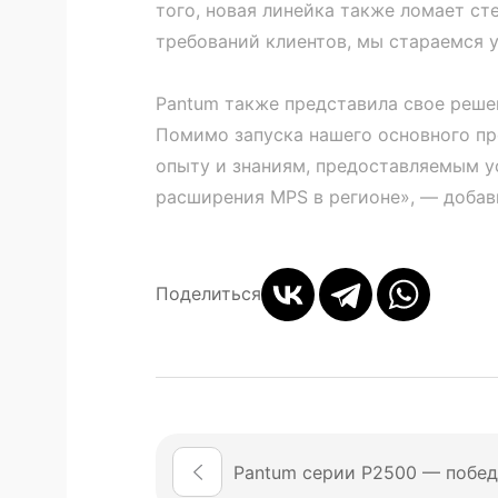
того, новая линейка также ломает ст
требований клиентов, мы стараемся 
Pantum также представила свое решен
Помимо запуска нашего основного про
опыту и знаниям, предоставляемым у
расширения MPS в регионе», — добав
Поделиться