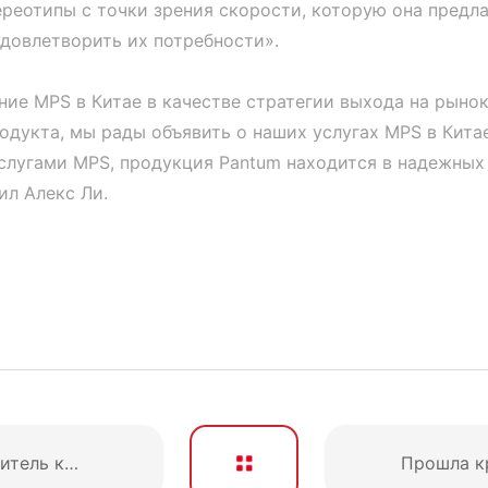
ереотипы с точки зрения скорости, которую она предл
удовлетворить их потребности».
ие MPS в Китае в качестве стратегии выхода на рынок
дукта, мы рады объявить о наших услугах MPS в Китае
слугами MPS, продукция Pantum находится в надежных
ил Алекс Ли.
Pantum серии P2500 — победитель конкурса Winter 2015 Pick Award