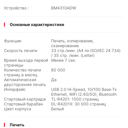
приложение, что невероятно
упрощает печать файлов и
Устройство：
BM4310ADW
фотографий с вашего устройства
iOS или Android, где бы вы ни
находились.
Основные характеристики
Функции
Печать, копирование,
сканирование
Скорость печати
33 стр./мин. (A4 по ISO/IEC
24 734
)
/ 35 стр. /мин. (Letter)
Время выхода первой
Менее 7 сек.
страницы
Количество печати
80 000
страниц в месяц
Автоматическая
Да
двусторонняя печать
Интерфейс
USB 2.0 Hi-Speed, 10/100 Base-Tx
Ethernet, WiFi (2.4G/5G), Bluetooth
Стартовый картридж
TL-R4201: 1500 страниц
Стартовый барабан
DL-R4201X:
30 000
страниц
Цвет корпуса
Белый
Печать