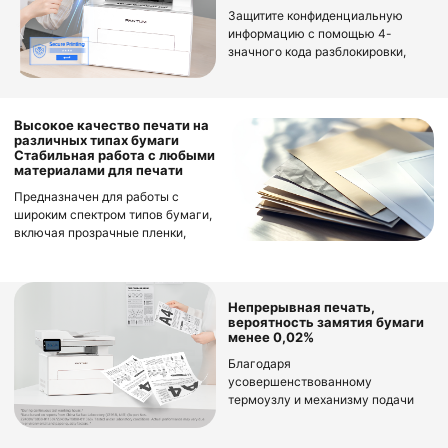
Защитите конфиденциальную
информацию с помощью 4-
значного кода разблокировки,
гарантируя доступ к заданиям на
печать только авторизованным
пользователям и предотвращая
утечку информации.
Высокое качество печати на
различных типах бумаги
Стабильная работа с любыми
материалами для печати
Предназначен для работы с
широким спектром типов бумаги,
включая прозрачные пленки,
этикетки, бумагу плохого
качества и даже бумагу
плотностью 60 г/㎡. Это
гарантирует, что как плотные, так
Непрерывная печать,
вероятность замятия бумаги
и тонкие носители будут
менее 0,02%
беспрепятственно проходить
через принтер, обеспечивая
Благодаря
стабильную и
усовершенствованному
высококачественную печать.
термоузлу и механизму подачи
бумаги принтер обеспечивает
непрерывную печать при