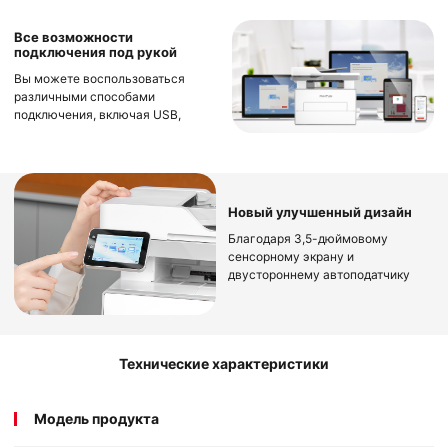
исключительно низком уровне
застревания бумаги - менее
Все возможности
0,02%. Это гарантирует
подключения под рукой
бесперебойную работу даже при
выполнении больших объемов
Вы можете воспользоваться
печати.
различными способами
подключения, включая USB,
Ethernet и Wi-Fi, для безопасного
решения любых задач печати.
Упростите процесс настройки Wi-
Fi с помощью Bluetooth, который
позволяет быстро
Новый улучшенный дизайн
идентифицировать принтер и
Благодаря 3,5-дюймовому
подключить его к вашей сети Wi-
сенсорному экрану и
Fi. Наслаждайтесь быстрой и
двустороннему автоподатчику
надежной печатью благодаря
документов, эта серия устройств
поддержке двухдиапазонного Wi-
гармонично сочетает в себе
Fi с частотой 2,4 ГГц и 5 ГГц, что
современный дизайн с удобством
позволяет всегда выбрать
пользования. Улучшите качество
оптимальную частоту для вашей
Технические характеристики
печати благодаря идеальному
сети. Кроме того, вы можете
сочетанию стиля и простоты
печатать прямо со своего
использования.
смартфона с помощью AirPrint и
Модель продукта
Mopria, без необходимости
устанавливать специальное