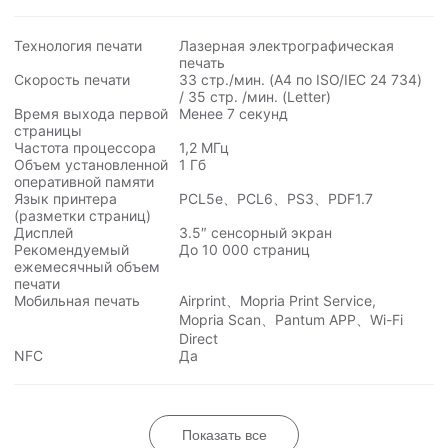
Технология печати
Лазерная электрографическая
печать
Скорость печати
33 стр./мин. (A4 по ISO/IEC
24 734
)
/ 35 стр. /мин. (Letter)
Время выхода первой
Менее 7 секунд
страницы
Частота процессора
1,2 МГц
Объем установленной
1 Гб
оперативной памяти
Язык принтера
PCL5e、PCL6、PS3、PDF1.7
(разметки страниц)
Дисплей
3.5″ сенсорный экран
Рекомендуемый
До
10 000
страниц
ежемесячный объем
печати
Мобильная печать
Airprint、Mopria Print Service,
Mopria Scan、Pantum APP、Wi-Fi
Direct
NFC
Да
Показать все