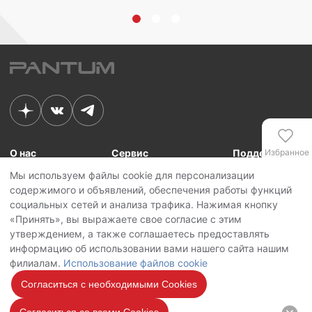
Избранное
О нас
Сервис
Поддержка
Мы используем файлы cookie для персонализации
Связь с Pantum
Сервисные центры
Для сотрудников
содержимого и объявлений, обеспечения работы функций
Новости
Сервисная политика
Для партнеров
Сравнение
социальных сетей и анализа трафика. Нажимая кнопку
Контакты
Личный кабинет
«Принять», вы выражаете свое согласие с этим
утверждением, а также соглашаетесь предоставлять
Сервис
Copyright © 2026 Pantum International Limited. Все права защищены
информацию об использовании вами нашего сайта нашим
Политика конфиденциальности
филиалам.
Использование файлов cookie
Политика обработки персональных данных
Использование файлов cookie
Согласиться с необходимыми Cookies
Мы на
связи