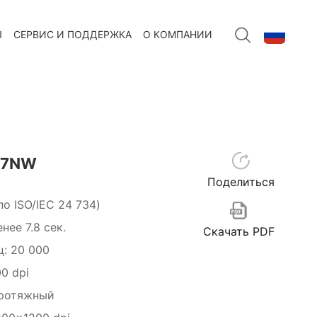
Ы
СЕРВИС И ПОДДЕРЖКА
О КОМПАНИИ
57NW
Поделиться
по ISO/IEC
24 734
)
ее 7.8 сек.
Скачать PDF
ц:
20 000
0 dpi
протяжный