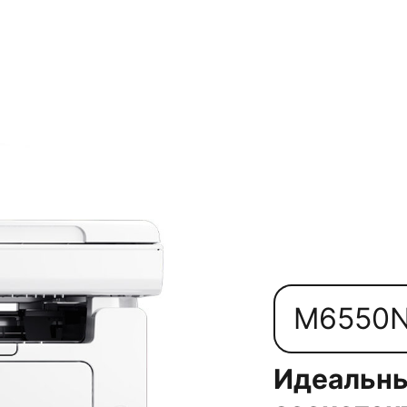
M6550
Идеальны