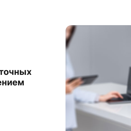
ыточных
ением