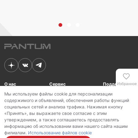
Избранное
О нас
Сервис
Поддержка
Мы используем файлы cookie для персонализации
Связь с Pantum
Сервисные центры
Для сотрудников
содержимого и объявлений, обеспечения работы функций
Новости
Сервисная политика
Для партнеров
Сравнение
социальных сетей и анализа трафика. Нажимая кнопку
Контакты
Личный кабинет
«Принять», вы выражаете свое согласие с этим
утверждением, а также соглашаетесь предоставлять
Сервис
Copyright © 2026 Pantum International Limited. Все права защищены
информацию об использовании вами нашего сайта нашим
Политика конфиденциальности
филиалам.
Использование файлов cookie
Политика обработки персональных данных