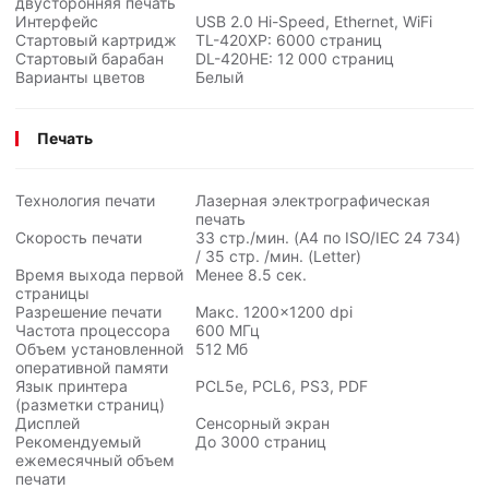
двусторонняя печать
Интерфейс
USB 2.0 Hi-Speed, Ethernet, WiFi
Стартовый картридж
TL-420XP: 6000 страниц
Стартовый барабан
DL-420HE:
12 000
страниц
Варианты цветов
Белый
Печать
Технология печати
Лазерная электрографическая
печать
Скорость печати
33 стр./мин. (A4 по ISO/IEC
24 734
)
/ 35 стр. /мин. (Letter)
Время выхода первой
Менее 8.5 сек.
страницы
Разрешение печати
Макс. 1200×1200 dpi
Частота процессора
600 МГц
Объем установленной
512 Мб
оперативной памяти
Язык принтера
PCL5e, PCL6, PS3, PDF
(разметки страниц)
Дисплей
Сенсорный экран
Рекомендуемый
До 3000 страниц
ежемесячный объем
печати