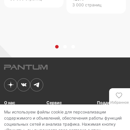
3 000
страниц
О нас
Сервис
Поддержка
Избранное
Мы используем файлы cookie для персонализации
Связь с Pantum
Сервисные центры
Для сотрудников
содержимого и объявлений, обеспечения работы функций
Новости
Сервисная политика
Для партнеров
Сравнение
социальных сетей и анализа трафика. Нажимая кнопку
Контакты
Личный кабинет