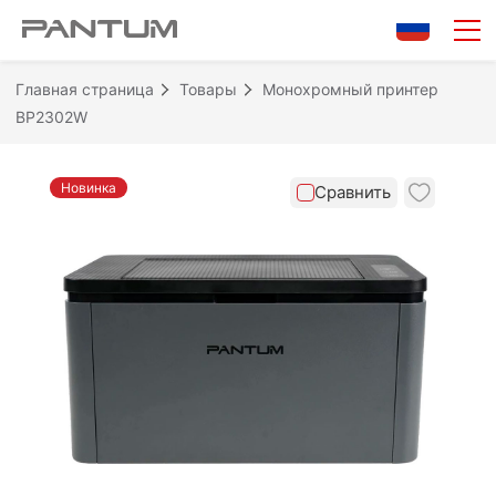
0/10
Очистить
Сравнить
Главная страница
Товары
Монохромный принтер
BP2302W
Новинка
Сравнить