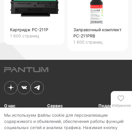
Картридж PC-211P
Заправочный комплект
1 600
страниц
PC-211PRB
1 600
страниц
О нас
Сервис
Поддержка
Избранное
Мы используем файлы cookie для персонализации
Связь с Pantum
Сервисные центры
Для сотрудников
содержимого и объявлений, обеспечения работы функций
Новости
Сервисная политика
Для партнеров
Сравнение
социальных сетей и анализа трафика. Нажимая кнопку
Контакты
Личный кабинет