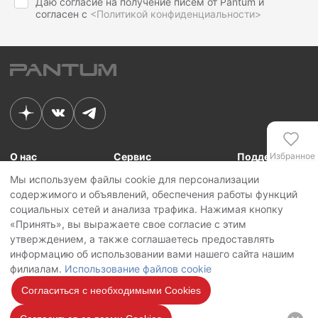
Даю согласие на получение писем от Pantum и
согласен с
<Политикой конфиденциальности>
О нас
Сервис
Поддержка
Избранное
Мы используем файлы cookie для персонализации
Связь с Pantum
Сервисные центры
Для сотрудников
содержимого и объявлений, обеспечения работы функций
Новости
Сервисная политика
Для партнеров
Сравнение
социальных сетей и анализа трафика. Нажимая кнопку
Контакты
Личный кабинет
«Принять», вы выражаете свое согласие с этим
утверждением, а также соглашаетесь предоставлять
Сервис
Copyright © 2026 Pantum International Limited. Все права защищены
информацию об использовании вами нашего сайта нашим
Политика конфиденциальности
филиалам.
Использование файлов cookie
Политика обработки персональных данных
Использование файлов cookie
Согласиться с необходимыми Cookies
Мы на
связи