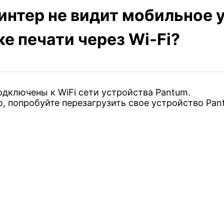
интер не видит мобильное 
е печати через Wi-Fi?
алуйста, опишите вашу проблему
одключены к WiFi сети устройства Pantum.
о, попробуйте перезагрузить свое устройство Pan
ьтр
п
Серия
улярные запросы