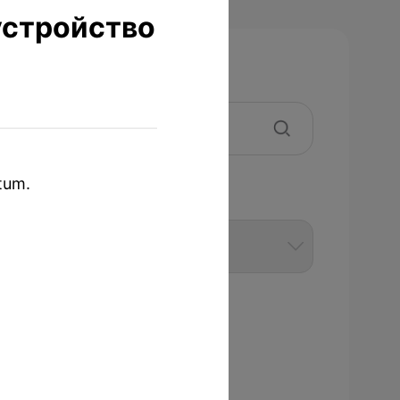
устройство
tum.
Модель