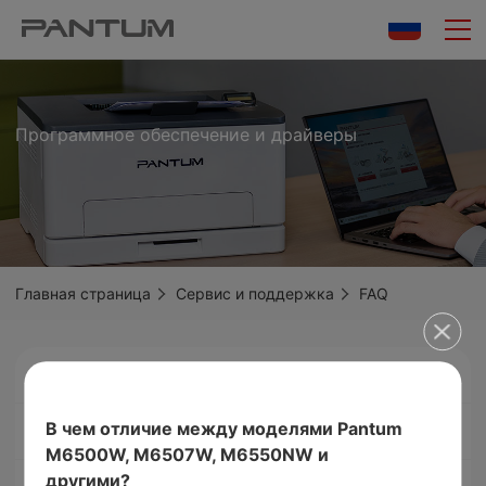
Программное обеспечение и драйверы
Главная страница
Сервис и поддержка
FAQ
В чем отличие между моделями Pantum M6500W, M6507W, M65
Драйверы
В чем отличие между моделями Pantum
Руководство пользователя
M6500W, M6507W, M6550NW и
другими?