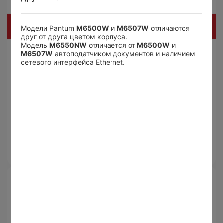
OCR
FAQ
Модели Pantum
M6500W
и
M6507W
отличаются
друг от друга цветом корпуса.
Модель
M6550NW
отличается от
M6500W
и
Драйверы и ПО
M6507W
автоподатчиком документов и наличием
Коммерческие вопросы
сетевого интерфейса Ethernet.
Настройка и конфигурация устройств
Неисправности и сообщения об ошибках
Общие вопросы
Отличия моделей и их возможностей
Расходные материалы
Прошивки
Приложения
Пожалуйста, опишите вашу проблему